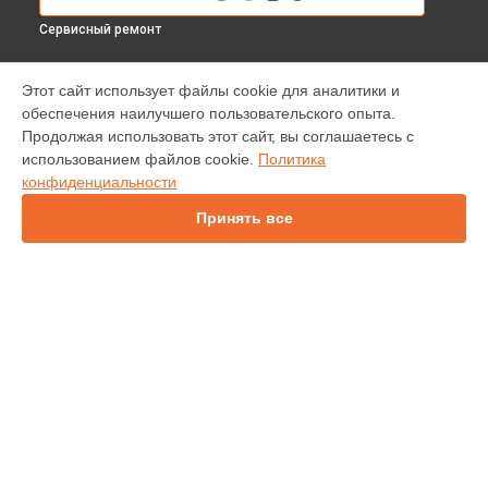
Сервисный ремонт
МОДЕЛИ
Этот сайт использует файлы cookie для аналитики и
обеспечения наилучшего пользовательского опыта.
INV30
Продолжая использовать этот сайт, вы соглашаетесь с
IN138HDST
использованием файлов cookie.
Политика
IN112
конфиденциальности
IN114
IN136
Принять все
IN1044
IN1046
IN2138HD
INL146
СТРАНИЦЫ
Гарантия
Доставка
Контакты
Карта сайта