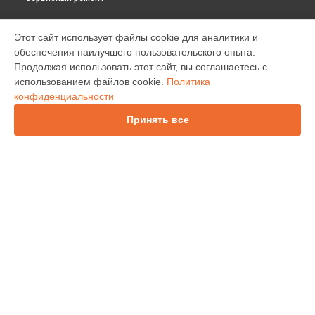
МОДЕЛИ
Этот сайт использует файлы cookie для аналитики и
обеспечения наилучшего пользовательского опыта.
INV30
Продолжая использовать этот сайт, вы соглашаетесь с
IN138HDST
использованием файлов cookie.
Политика
IN112
конфиденциальности
IN114
IN136
Принять все
IN1044
IN1046
IN2138HD
INL146
СТРАНИЦЫ
Гарантия
Доставка
Контакты
Карта сайта
КОНТАКТЫ