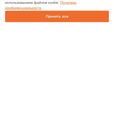
использованием файлов cookie.
Политика
IN112
конфиденциальности
IN114
IN136
Принять все
IN1044
IN1046
IN2138HD
INL146
СТРАНИЦЫ
Гарантия
Доставка
Контакты
Карта сайта
КОНТАКТЫ
+7 (800) 100-69-58
Ежедневно с 09:00 до 21:00
г. Новосибирск, проспект Карла Маркса, 30
info@infocus-service.ru
Политика конфиденциальности