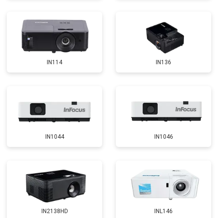
IN114
IN136
IN1044
IN1046
IN2138HD
INL146