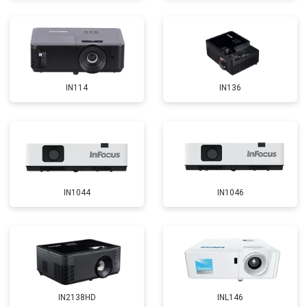
IN114
IN136
IN1044
IN1046
IN2138HD
INL146