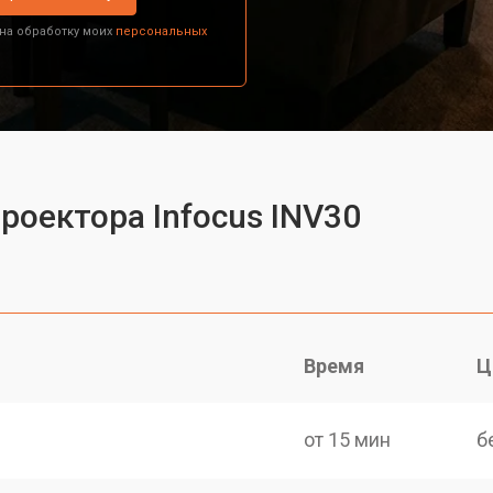
 на обработку моих
персональных
роектора Infocus INV30
Время
Ц
от 15 мин
б