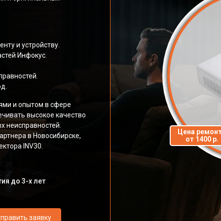
нту и устройству.
стей Инфокус.
правностей.
д.
ями и опытом в сфере
ечивать высокое качество
х неисправностей.
Цена ремон
артнера в Новосибирске,
от 1400 р.
ктора INV30.
ия до 3-х лет
править заявку