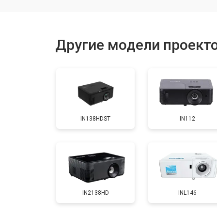
Прошивка
Другие модели проекто
Ремонт системы охлаждения
Ремонт блока питания
IN138HDST
IN112
Замена блока розжига
IN2138HD
INL146