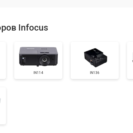
от 30 мин
1
ров Infocus
от 20 мин
2
от 40 мин
2
IN114
IN136
от 20 мин
1