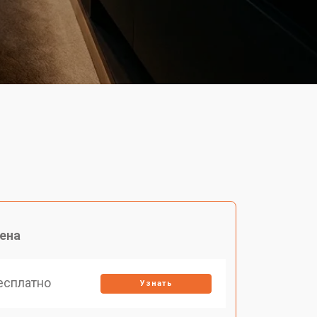
ена
есплатно
Узнать