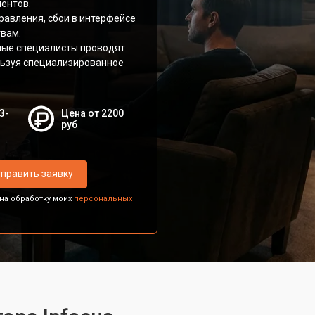
ентов.
авления, сбои в интерфейсе
твам.
ные специалисты проводят
ользуя специализированное
3-
Цена от 2200
руб
править заявку
 на обработку моих
персональных