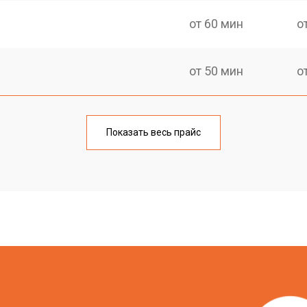
от 60 мин
о
от 50 мин
о
спечения
от 50 мин
о
Показать весь прайс
овление)
от 80 мин
о
от 50 мин
о
от 60 мин
о
?