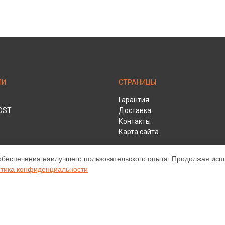
ЛИ
СТРАНИЦЫ
Гарантия
DST
Доставка
Контакты
Карта сайта
обеспечения наилучшего пользовательского опыта. Продолжая испол
тика конфиденциальности
HD
ом обслуживании устройств Infocus. Хотя мы и не представляем официа
а, включая диагностику, техническое обслуживание и настройку разли