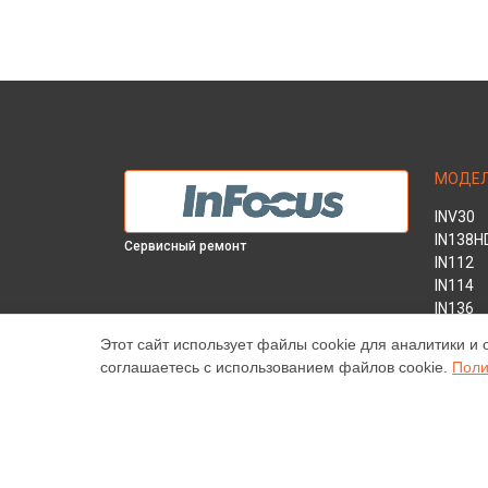
МОДЕ
INV30
IN138H
Сервисный ремонт
IN112
IN114
IN136
IN1044
Этот сайт использует файлы cookie для аналитики и 
IN1046
соглашаетесь с использованием файлов cookie.
Поли
IN2138
INL146
Наш центр специализируется на ремонте и техническ
высококачественные услуги постгарантийного ремонт