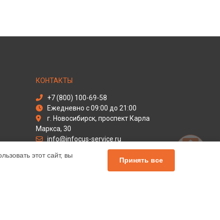
КОНТАКТЫ
+7 (800) 100-69-58
Ежедневно с 09:00 до 21:00
г. Новосибирск, проспект Карла
Маркса, 30
info@infocus-service.ru
Политика конфиденциальности
ьзовать этот сайт, вы
Принять все
Способы оплаты
льный сервис Infocus, мы предлагаем
чных продуктов Инфокус. Обратите внимание, что