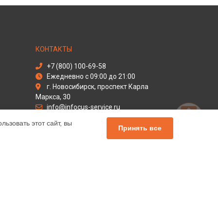
КОНТАКТЫ
+7 (800) 100-69-58
Ежедневно с 09:00 до 21:00
г. Новосибирск, проспект Карла
Маркса, 30
info@infocus-service.ru
Политика конфиденциальности
ьзовать этот сайт, вы
Принять все
Способы оплаты
льный сервис Infocus, мы предлагаем
чных продуктов Инфокус. Обратите внимание, что
сь с нашими менеджерами. Также стоит отметить, что
елей.