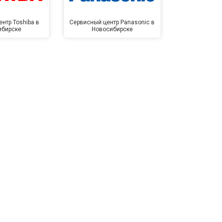
нтр Toshiba в
Сервисный центр Panasonic в
Сервисный 
ибирске
Новосибирске
Новос