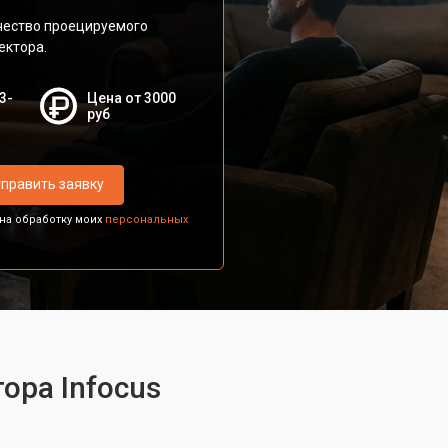
чество проецируемого
ектора.
3-
Цена от 3000
руб
править заявку
 на обработку моих
персональных
ора Infocus