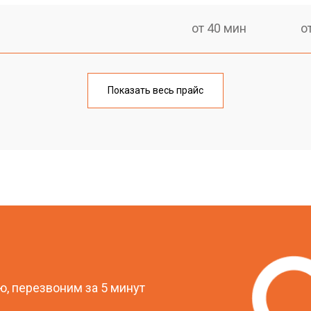
от 40 мин
о
спечения
от 90 мин
о
Показать весь прайс
овление)
от 70 мин
о
от 60 мин
о
от 90 мин
о
?
от 40 мин
о
, перезвоним за 5 минут