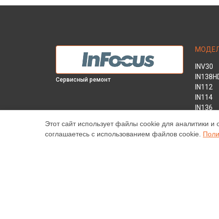
МОДЕ
INV30
IN138H
Сервисный ремонт
IN112
IN114
IN136
IN1044
Этот сайт использует файлы cookie для аналитики и 
IN1046
соглашаетесь с использованием файлов cookie.
Поли
IN2138
INL146
Наш центр специализируется на ремонте и техническ
высококачественные услуги постгарантийного ремонт
цены, указанные на нашем сайте, не являются оконч
торговая марка Infocus, упоминаемая на нашем сайт